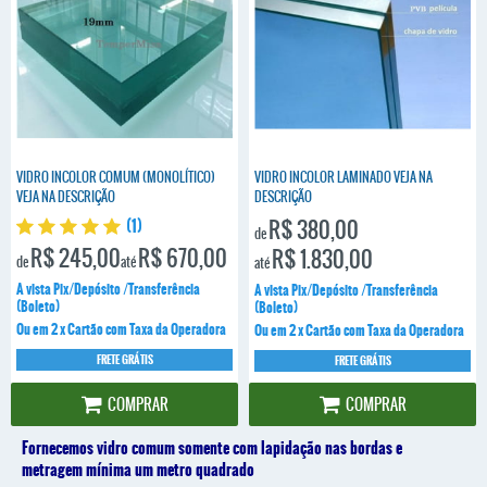
VIDRO INCOLOR COMUM (MONOLÍTICO)
VIDRO INCOLOR LAMINADO VEJA NA
VEJA NA DESCRIÇÃO
DESCRIÇÃO
R$ 380,00
(1)
de
R$ 245,00
R$ 670,00
R$ 1.830,00
de
até
até
A vista Pix/Depósito /Transferência
A vista Pix/Depósito /Transferência
(Boleto)
(Boleto)
Ou em 2 x Cartão com Taxa da Operadora
Ou em 2 x Cartão com Taxa da Operadora
FRETE GRÁTIS
FRETE GRÁTIS
COMPRAR
COMPRAR
Fornecemos vidro comum somente com lapidação nas bordas e
metragem mínima um metro quadrado