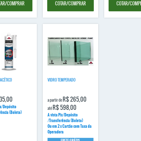
TAR/COMPRAR
COTAR/COMPRAR
COTAR/COMP
 ACÉTICO
VIDRO TEMPERADO
35,00
R$ 265,00
a partir de
R$ 598,00
ix/Depósito
até
rência (Boleto)
A vista Pix/Depósito
/Transferência (Boleto)
Ou em 2 x Cartão com Taxa da
Operadora
FRETE GRÁTIS