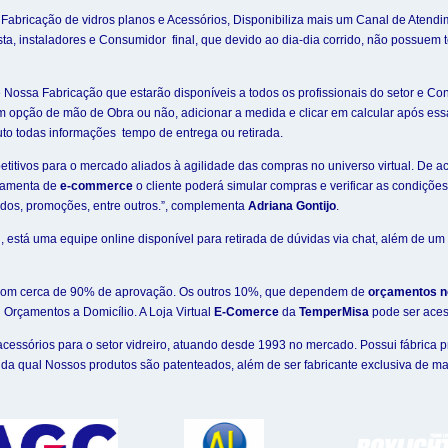
abricação de vidros planos e Acessórios, Disponibiliza mais um Canal de Atendi
rejista, instaladores e Consumidor final, que devido ao dia-dia corrido, não possuem 
ossa Fabricação que estarão disponíveis a todos os profissionais do setor e Cons
m opção de mão de Obra ou não, adicionar a medida e clicar em calcular após essa
uto todas informações tempo de entrega ou retirada.
etitivos para o mercado aliados à agilidade das compras no universo virtual. De 
rramenta de
e-commerce
o cliente poderá simular compras e verificar as condiçõ
ados, promoções, entre outros.”, complementa
Adriana Gontijo
.
l, está uma equipe online disponível para retirada de dúvidas via chat, além de 
 com cerca de 90% de aprovação. Os outros 10%, que dependem de
orçamentos n
 Orçamentos a Domicílio. A Loja Virtual
E-Comerce
da
TemperMisa
pode ser ace
acessórios para o setor vidreiro, atuando desde 1993 no mercado. Possui fábrica 
da qual Nossos produtos são patenteados, além de ser fabricante exclusiva de mar