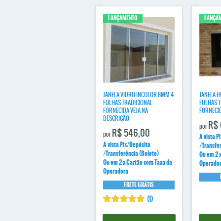
LANÇAMENTO
LANÇA
JANELA VIDRO INCOLOR 8MM 4
JANELA E
FOLHAS TRADICIONAL
FOLHAS 
FORNECIDA VEJA NA
FORNECI
DESCRIÇÃO
R$ 
por
R$ 546,00
por
A vista P
A vista Pix/Depósito
/Transfe
/Transferência (Boleto)
Ou em 2 
Ou em 2 x Cartão com Taxa da
Operado
Operadora
FRETE GRÁTIS
(1)