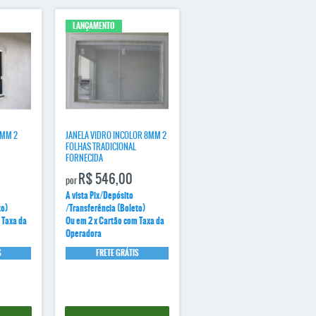
LANÇAMENTO
8MM 2
JANELA VIDRO INCOLOR 8MM 2
FOLHAS TRADICIONAL
FORNECIDA
R$ 546,00
por
A vista Pix/Depósito
to)
/Transferência (Boleto)
 Taxa da
Ou em 2 x Cartão com Taxa da
Operadora
S
FRETE GRÁTIS