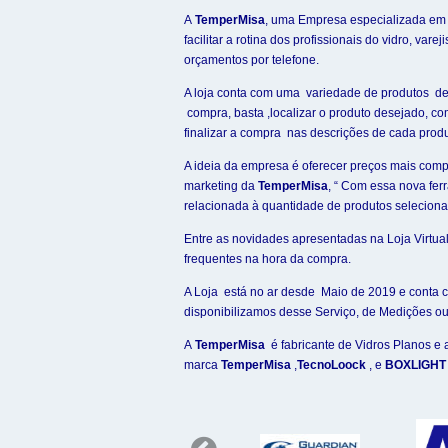
A
TemperMisa
, uma Empresa especializada em F
facilitar a rotina dos profissionais do vidro, va
orçamentos por telefone.
A loja conta com uma variedade de produtos de N
compra, basta ,localizar o produto desejado, co
finalizar a compra nas descrições de cada prod
A ideia da empresa é oferecer preços mais comp
marketing da
TemperMisa
, “ Com essa nova fe
relacionada à quantidade de produtos selecion
Entre as novidades apresentadas na Loja Virtua
frequentes na hora da compra.
A Loja está no ar desde Maio de 2019 e conta
disponibilizamos desse Serviço, de Medições ou
A
TemperMisa
é fabricante de Vidros Planos e 
marca
TemperMisa
,
TecnoLoock
, e
BOXLIGHT