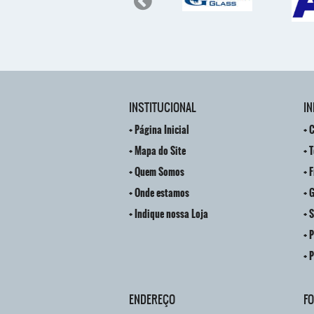
INSTITUCIONAL
I
Página Inicial
C
Mapa do Site
T
Quem Somos
F
Onde estamos
G
Indique nossa Loja
S
P
P
ENDEREÇO
F