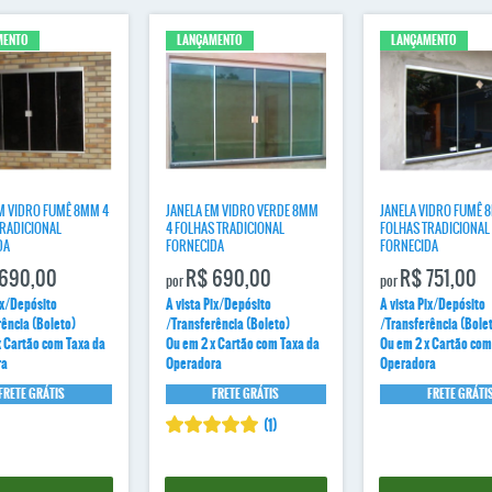
MENTO
LANÇAMENTO
LANÇAMENTO
M VIDRO FUMÊ 8MM 4
JANELA EM VIDRO VERDE 8MM
JANELA VIDRO FUMÊ 
TRADICIONAL
4 FOLHAS TRADICIONAL
FOLHAS TRADICIONAL
DA
FORNECIDA
FORNECIDA
690,00
R$ 690,00
R$ 751,00
por
por
ix/Depósito
A vista Pix/Depósito
A vista Pix/Depósito
rência (Boleto)
/Transferência (Boleto)
/Transferência (Bole
x Cartão com Taxa da
Ou em 2 x Cartão com Taxa da
Ou em 2 x Cartão com
ra
Operadora
Operadora
FRETE GRÁTIS
FRETE GRÁTIS
FRETE GRÁTI
(1)