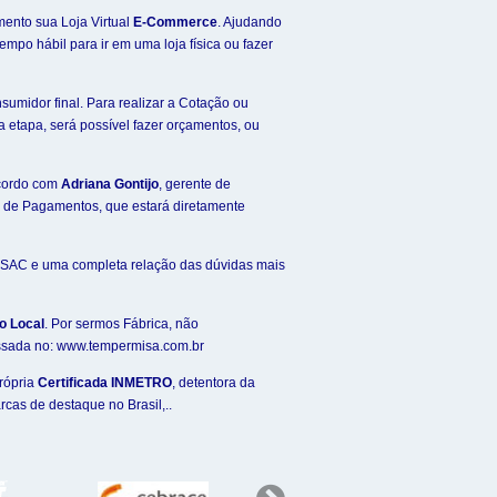
mento sua Loja Virtual
E-Commerce
. Ajudando
tempo hábil para ir em uma loja física ou fazer
umidor final. Para realizar a Cotação ou
 etapa, será possível fazer orçamentos, ou
acordo com
Adriana Gontijo
, gerente de
es de Pagamentos, que estará diretamente
um SAC e uma completa relação das dúvidas mais
o Local
. Por sermos Fábrica, não
ssada no: www.tempermisa.com.br
própria
Certificada INMETRO
, detentora da
cas de destaque no Brasil,..