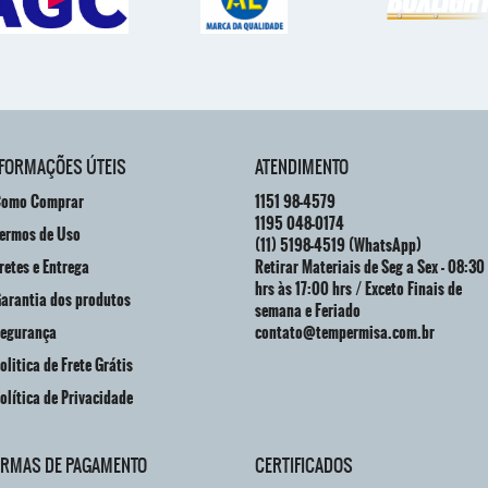
NFORMAÇÕES ÚTEIS
ATENDIMENTO
omo Comprar
1151
98-4579
1195
048-0174
ermos de Uso
(11)
5198-4519
(WhatsApp)
retes e Entrega
Retirar Materiais de Seg a Sex - 08:30
hrs às 17:00 hrs / Exceto Finais de
arantia dos produtos
semana e Feriado
egurança
contato@tempermisa.com.br
olitica de Frete Grátis
olítica de Privacidade
ORMAS DE PAGAMENTO
CERTIFICADOS