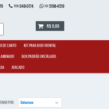
79
048-0174
5198-4519
1195
(11)
R$ 0,00
OX DE CANTO
KIT PARA BOX FRONTAL
LAMINADO
BOX PADRÃO INSTALADO
ADA
ATACADO
ENAR POR
Selecione