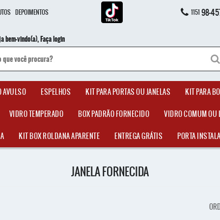
98-45
UTOS
DEPOIMENTOS
1151
ja bem-vindo(a),
Faça login
O AVULSO
ESPELHOS
KIT PARA PORTAS OU JANELAS
KIT PARA B
VIDRO TEMPERADO
BOX PADRÃO FORNECIDO
VIDRO COMUM OU 
DA
KIT BOX ROLDANA APARENTE
ENTREGA GRÁTIS
PORTA INSTAL
JANELA FORNECIDA
ORD