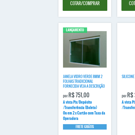
COTAR/COMPRAR
CO
LANÇAMENTO
JANELA VIDRO VERDE 8MM 2
SILICONE
FOLHAS TRADICIONAL
FORNECIDA VEJA A DESCRIÇÃO
R$ 751,00
R$ 
por
por
A vista Pix/Depósito
A vista P
/Transferência (Boleto)
/Transfe
Ou em 2 x Cartão com Taxa da
Operadora
FRETE GRÁTIS