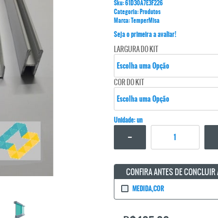
Sku:
61D30A7E3F226
Categoria:
Produtos
Marca:
TemperMisa
Seja o primeira a avaliar!
LARGURA DO KIT
COR DO KIT
Unidade: un
CONFIRA ANTES DE CONCLUIR
MEDIDA,COR