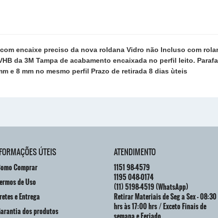
 com encaixe preciso da nova roldana Vidro não Incluso com rola
 VHB da 3M Tampa de acabamento encaixada no perfil leito. Para
mm e 8 mm no mesmo perfil Prazo de retirada 8 dias ùteis
NFORMAÇÕES ÚTEIS
ATENDIMENTO
omo Comprar
1151
98-4579
1195
048-0174
ermos de Uso
(11)
5198-4519
(WhatsApp)
retes e Entrega
Retirar Materiais de Seg a Sex - 08:30
hrs às 17:00 hrs / Exceto Finais de
arantia dos produtos
semana e Feriado