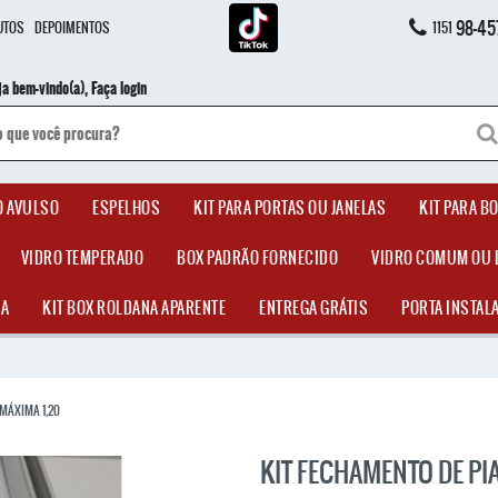
98-45
UTOS
DEPOIMENTOS
1151
ja bem-vindo(a),
Faça login
O AVULSO
ESPELHOS
KIT PARA PORTAS OU JANELAS
KIT PARA B
VIDRO TEMPERADO
BOX PADRÃO FORNECIDO
VIDRO COMUM OU 
DA
KIT BOX ROLDANA APARENTE
ENTREGA GRÁTIS
PORTA INSTAL
 MÁXIMA 1,20
KIT FECHAMENTO DE PI