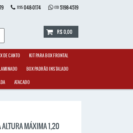
79
048-0174
5198-4519
1195
(11)
R$ 0,00
OX DE CANTO
KIT PARA BOX FRONTAL
LAMINADO
BOX PADRÃO INSTALADO
ADA
ATACADO
A ALTURA MÁXIMA 1,20