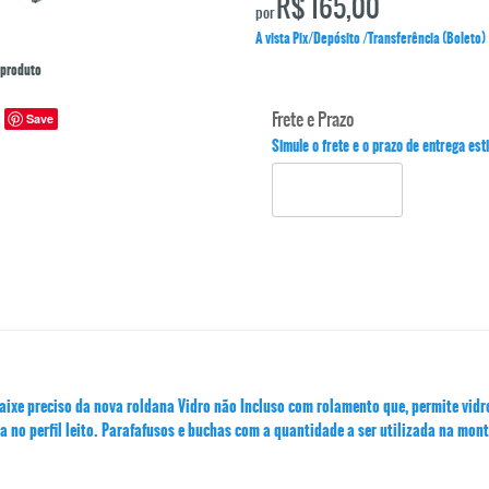
R$ 165,00
por
A vista Pix/Depósito /Transferência (Boleto)
produto
Frete e Prazo
Save
Simule o frete e o prazo de entrega es
aixe preciso da nova roldana Vidro não Incluso com rolamento que, permite vid
no perfil leito. Parafafusos e buchas com a quantidade a ser utilizada na mo