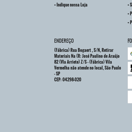
Indique nossa Loja
S
P
P
ENDEREÇO
F
(Fábrica) Rua Bogaert , S/N, Retirar
Materiais Na (R: José Paulino de Araújo
82 (Vla Arriete) Z/S
-
(Fábrica) Vila
Vermelha não atende no local, São Paulo
-
SP
CEP: 04298-020