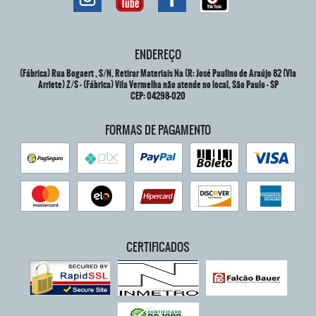
ENDEREÇO
(Fábrica) Rua Bogaert , S/N, Retirar Materiais Na (R: José Paulino de Araújo 82 (Vla
Arriete) Z/S
-
(Fábrica) Vila Vermelha não atende no local, São Paulo
-
SP
CEP: 04298-020
FORMAS DE PAGAMENTO
CERTIFICADOS