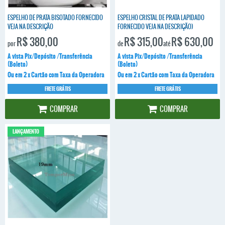
ESPELHO DE PRATA BISOTADO FORNECIDO
ESPELHO CRISTAL DE PRATA LAPIDADO
VEJA NA DESCRIÇÃO
FORNECIDO VEJA NA DESCRIÇÃO)
R$ 380,00
R$ 315,00
R$ 630,00
por
de
até
A vista Pix/Depósito /Transferência
A vista Pix/Depósito /Transferência
(Boleto)
(Boleto)
Ou em 2 x Cartão com Taxa da Operadora
Ou em 2 x Cartão com Taxa da Operadora
FRETE GRÁTIS
FRETE GRÁTIS
COMPRAR
COMPRAR
LANÇAMENTO