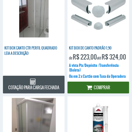
KIT BOX CANTO CTR PERFIL QUADRADO
KIT BOX DE CANTO PADRÃO 1,90
LEIA A DESCRIÇÃO
R$ 223,00
R$ 324,00
de
até
A vista Pix/Depósito /Transferência
(Boleto)
Ou em 2 x Cartão com Taxa da Operadora
COTAÇÃO PARA CARGA FECHADA
COMPRAR