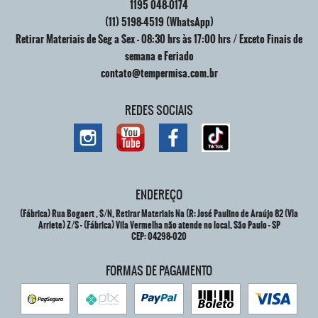
1195
048-0174
(11)
5198-4519
(WhatsApp)
Retirar Materiais de Seg a Sex - 08:30 hrs às 17:00 hrs / Exceto Finais de
semana e Feriado
contato@tempermisa.com.br
REDES SOCIAIS
ENDEREÇO
(Fábrica) Rua Bogaert , S/N, Retirar Materiais Na (R: José Paulino de Araújo 82 (Vla
Arriete) Z/S
-
(Fábrica) Vila Vermelha não atende no local, São Paulo
-
SP
CEP: 04298-020
FORMAS DE PAGAMENTO