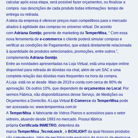
calcular após essa etapa, será possível fazer orçamentos, ou finalizar a
compra nas descrições de cada produto todas informações tempo de
entrega ou retirada.
A ideia da empresa é oferecer preços mais competitivos para o mercado
aliados à agilidade das compras no universo virtual. De acordo
com
Adriana Gontijo
, gerente de marketing da
TemperMisa
, “ Com essa
nova ferramenta de
e-commerce
o cliente poderá simular compras e
verificar as condições de Pagamentos, que estará diretamente relacionada
à quantidade de produtos selecionados, promoções, entre outros.”,
complementa
Adriana Gontijo
.
Entre as novidades apresentadas na Loja Virtual, está uma equipe online
disponível para retirada de dúvidas via chat, além de um SAC e uma
completa relação das dúvidas mais frequentes na hora da compra.
A Loja está no ar desde Maio de 2019 e conta com cerca de 90% de
aprovação. Os outros 10%, que dependem de
orçamentos no Local
. Por
sermos Fábrica, não disponibilizamos desse Serviço, de Medições ou
Orçamentos a Domicílio. A Loja Virtual
E-Comerce
da
TemperMisa
pode
ser acessada no: www.tempermisa.com.br
A
TemperMisa
é fabricante de Vidros Planos e acessórios para o setor
vidreiro, atuando desde 1993 no mercado. Possui fábrica
própria
Certificada INMETRO
, detentora da
marca
TemperMisa
,
TecnoLoock
, e
BOXLIGHT
da qual Nossos produtos
são patenteados, além de ser fabricante exclusiva de marcas de destaque