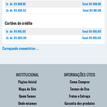
1x
de
R$ 848,80
Total: R$ 848,80
2x
de
R$ 430,92
Total: R$ 861,84
Cartões de crédito
1x
de
R$ 810,00
Total: R$ 810,00
2x
de
R$ 405,00
Total: R$ 810,00
Carregando comentários ...
INSTITUCIONAL
INFORMAÇÕES ÚTEIS
Página Inicial
Como Comprar
Mapa do Site
Termos de Uso
Quem Somos
Fretes e Entrega
Onde estamos
Garantia dos produtos