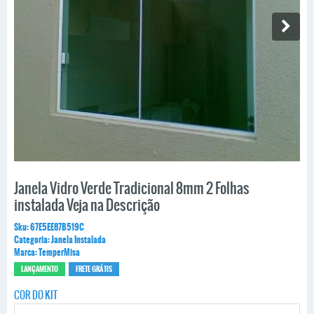
Janela Vidro Verde Tradicional 8mm 2 Folhas
instalada Veja na Descrição
Sku:
67E5EE87B519C
Categoria:
Janela Instalada
Marca:
TemperMisa
LANÇAMENTO
FRETE GRÁTIS
COR DO KIT